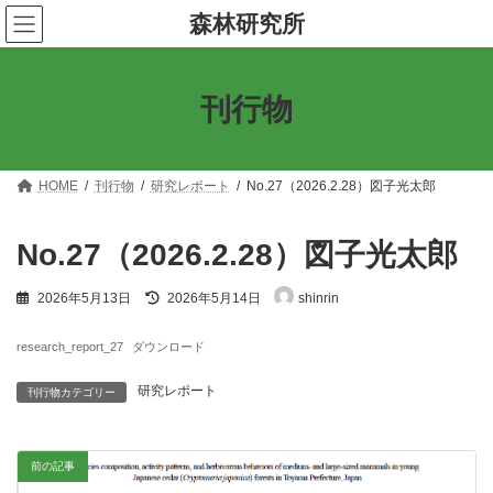
コ
ナ
森林研究所
ン
ビ
テ
ゲ
ン
ー
ツ
シ
刊行物
へ
ョ
ス
ン
キ
に
ッ
移
プ
動
HOME
刊行物
研究レポート
No.27（2026.2.28）図子光太郎
No.27（2026.2.28）図子光太郎
最
2026年5月13日
2026年5月14日
shinrin
終
更
新
research_report_27
ダウンロード
日
時
研究レポート
刊行物カテゴリー
:
前の記事