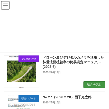
コ
ナ
森林研究所
ン
ビ
テ
ゲ
ン
ー
ツ
シ
刊行物
へ
ョ
ス
ン
キ
に
ッ
移
プ
動
HOME
刊行物
ドローン及びデジタルカメラを活用した
その他刊行物
林道法⾯植被率の簡易測定マニュアル
(2026.6)
2026年6月19日
続きを読む
No.27（2026.2.28）図子光太郎
研究レポート
2026年5月13日