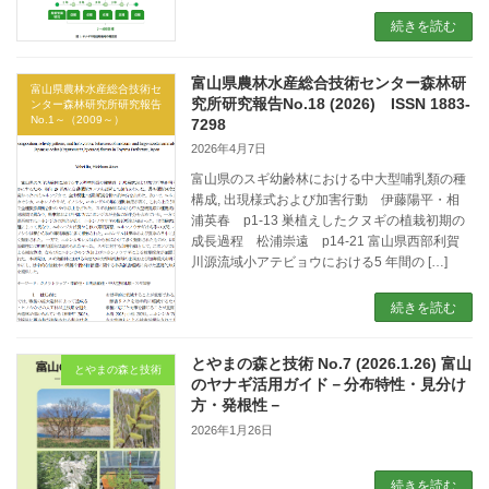
続きを読む
富山県農林水産総合技術センター森林研
富山県農林水産総合技術セ
究所研究報告No.18 (2026) ISSN 1883-
ンター森林研究所研究報告
No.1～（2009～）
7298
2026年4月7日
富山県のスギ幼齢林における中大型哺乳類の種
構成, 出現様式および加害行動 伊藤陽平・相
浦英春 p1-13 巣植えしたクヌギの植栽初期の
成長過程 松浦崇遠 p14-21 富山県西部利賀
川源流域小アテビョウにおける5 年間の […]
続きを読む
とやまの森と技術 No.7 (2026.1.26) 富山
とやまの森と技術
のヤナギ活用ガイド－分布特性・見分け
方・発根性－
2026年1月26日
続きを読む