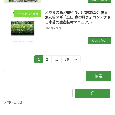
とやまの森と技術 No.6 (2025.10) 優良
とやまの森と技術
無花粉スギ「立山 森の輝き」コンテナさ
し木苗の生産技術マニュアル
2025年7月7日
続きを読む
投
固
固
固
1
2
…
36
»
定
定
定
稿
ペ
ペ
ペ
検
ー
ー
ー
の
索:
ジ
ジ
ジ
ペ
ー
ジ
お問い合わせ
送