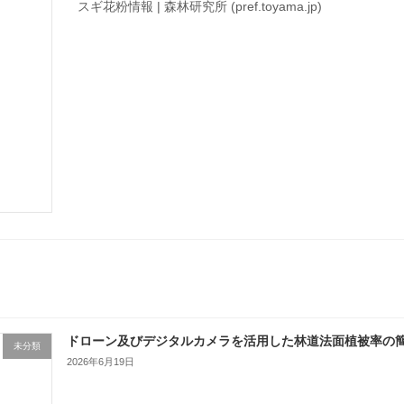
スギ花粉情報 | 森林研究所 (pref.toyama.jp)
ドローン及びデジタルカメラを活用した林道法⾯植被率の簡易測
未分類
2026年6月19日