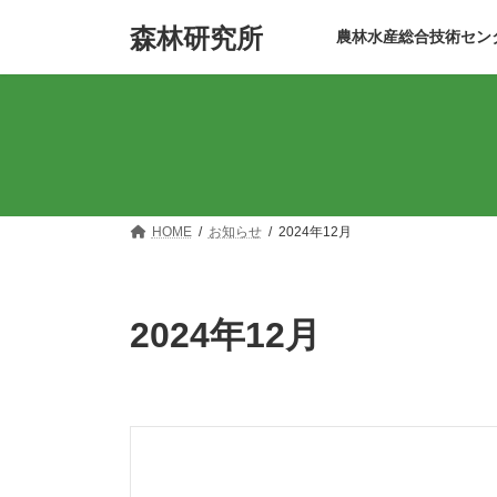
コ
ナ
森林研究所
ン
ビ
農林水産総合技術セン
テ
ゲ
ン
ー
ツ
シ
へ
ョ
ス
ン
キ
に
ッ
移
プ
動
HOME
お知らせ
2024年12月
2024年12月