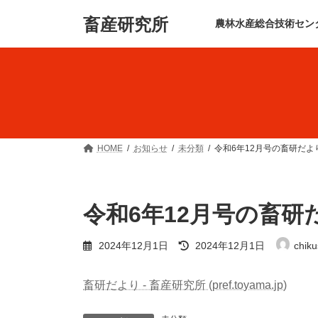
コ
ナ
畜産研究所
ン
ビ
農林水産総合技術セン
テ
ゲ
ン
ー
ツ
シ
へ
ョ
ス
ン
キ
に
ッ
移
プ
動
HOME
お知らせ
未分類
令和6年12月号の畜研だ
令和6年12月号の畜
最
2024年12月1日
2024年12月1日
chik
終
更
新
畜研だより - 畜産研究所 (pref.toyama.jp)
日
時
: