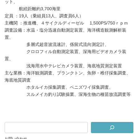
ット、
航続距離約3,700海里
定員 ：19人（乗組員13人、調査員6人）
主機関 ：推進機、４サイクルディーゼル 1,500PS/750ｒｐｍ
調査設備：水温・塩分迅速自動測定装置、海洋構造観測解析装
置、
多層式超音波流速計、係留式流向測定計、
クロロフィル自動測定装置、深海用ビデオカメラ装
置、
浅海用水中テレビカメラ装置、海底地質測定装置
主な業務：海洋観測調査、プランクトン、魚卵・稚仔採集調査、
海底地質調査
ホタルイカ採集調査、ベニズワイ採集調査、
スルメイカ釣り試験操業、深海生物の種苗放流調査等
お問い合わせ