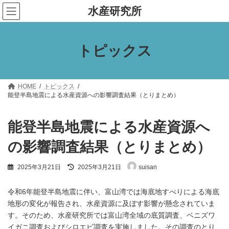
コ
ナ
水産研究所
ン
ビ
テ
ゲ
ン
ー
ツ
シ
トピックス
へ
ョ
ス
ン
キ
に
ッ
移
プ
動
HOME
トピックス
能登半島地震による水産資源への影響調査結果（とりまとめ）
能登半島地震による水産資源へ
の影響調査結果（とりまとめ）
最
2025年3月21日
2025年3月21日
suisan
終
更
新
令和6年能登半島地震に伴い、富山湾では海底地すべりによる海底
日
地形の変化が報告され、水産資源に及ぼす影響が懸念されていま
時
す。そのため、水産研究所では富山湾全域の底質調査、ベニズワ
:
イガニ調査およびシロエビ調査を実施しました。その調査のとり