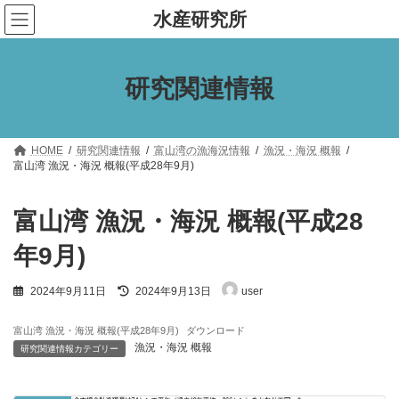
コ
ナ
水産研究所
ン
ビ
テ
ゲ
ン
ー
ツ
シ
研究関連情報
へ
ョ
ス
ン
キ
に
ッ
移
プ
動
HOME
研究関連情報
富山湾の漁海況情報
漁況・海況 概報
富山湾 漁況・海況 概報(平成28年9月)
富山湾 漁況・海況 概報(平成28
年9月)
最
2024年9月11日
2024年9月13日
user
終
更
新
富山湾 漁況・海況 概報(平成28年9月)
ダウンロード
日
漁況・海況 概報
研究関連情報カテゴリー
時
: