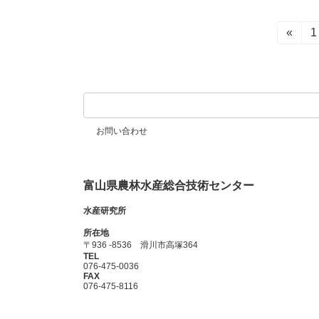
投
«
1
稿
の
ペ
お問い合わせ
ー
ジ
富山県農林水産総合技術センター
送
水産研究所
り
所在地
〒936 -8536 滑川市高塚364
TEL
076-475-0036
FAX
076-475-8116