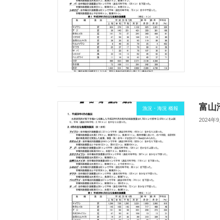
富山湾
漁況・海況 概報
2024年