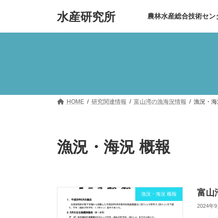
コ
ナ
水産研究所
ン
ビ
農林水産総合技術セン
テ
ゲ
ン
ー
ツ
シ
へ
ョ
ス
ン
キ
に
ッ
移
プ
動
HOME
研究関連情報
富山湾の漁海況情報
漁況・海
漁況・海況 概報
富山湾
漁況・海況 概報
2024年