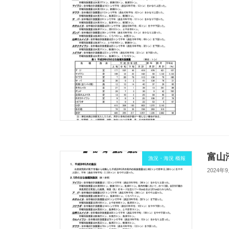
富山湾
漁況・海況 概報
2024年