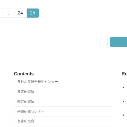
固
…
固
24
固
25
定
定
定
ペ
ペ
ペ
ー
ー
ー
ジ
ジ
ジ
Contents
Re
農林水産総合技術センター
農業研究所
園芸研究所
果樹研究センター
畜産研究所