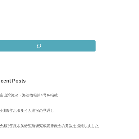
cent Posts
富山湾漁況・海況概報第4号を掲載
令和8年ホタルイカ漁況の見通し
令和7年度水産研究所研究成果発表会の要旨を掲載しました