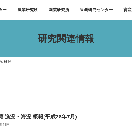
ター
農業研究所
園芸研究所
果樹研究センター
畜産
研究関連情報
況 概報
 漁況・海況 概報(平成28年7月)
9月11日