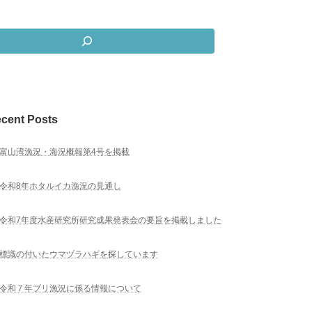
cent Posts
富山湾漁況・海況概報第4号を掲載
令和8年ホタルイカ漁況の見通し
令和7年度水産研究所研究成果発表会の要旨を掲載しました
標識の付いたウマヅラハギを探しています
令和７年ブリ漁況に係る情報について