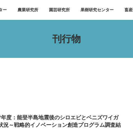
ター
農業研究所
園芸研究所
果樹研究センター
畜産
刊行物
7年度：能登半島地震後のシロエビとベニズワイガ
状況～戦略的イノベーション創造プログラム調査結