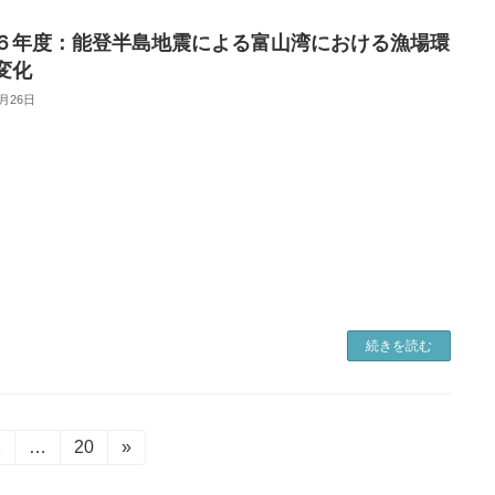
６年度：能登半島地震による富山湾における漁場環
変化
2月26日
続きを読む
固
2
…
固
20
»
定
定
ペ
ペ