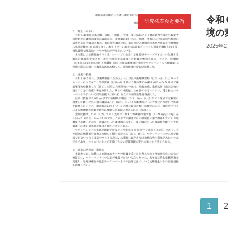
令和
研究発表会と要旨
境の
2025年
投
固
1
定
稿
ペ