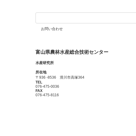
ー
の
ジ
ペ
お問い合わせ
ー
ジ
富山県農林水産総合技術センター
送
水産研究所
り
所在地
〒936 -8536 滑川市高塚364
TEL
076-475-0036
FAX
076-475-8116