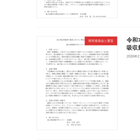
令和
研究発表会と要旨
吸収
2026年