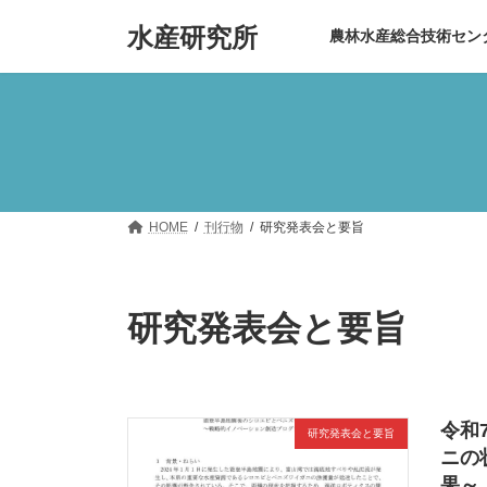
コ
ナ
水産研究所
ン
ビ
農林水産総合技術セン
テ
ゲ
ン
ー
ツ
シ
へ
ョ
ス
ン
キ
に
ッ
移
プ
動
HOME
刊行物
研究発表会と要旨
研究発表会と要旨
令和
研究発表会と要旨
ニの
果～