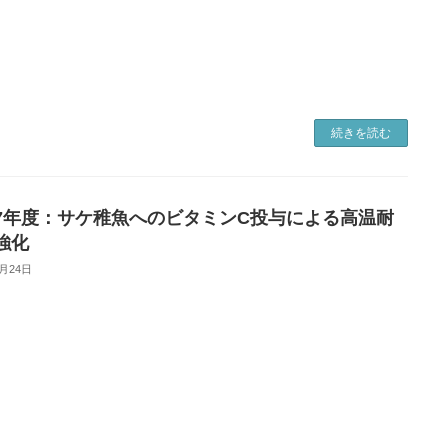
続きを読む
7年度：サケ稚魚へのビタミンC投与による高温耐
強化
2月24日