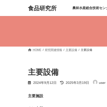
コ
ナ
食品研究所
ン
ビ
農林水産総合技術セン
テ
ゲ
ン
ー
ツ
シ
へ
ョ
ス
ン
キ
に
ッ
移
プ
動
HOME
研究関連情報
主要設備
主要設備
主要設備
最
2024年9月12日
2025年3月19日
user
終
更
新
主要施設
日
時
: