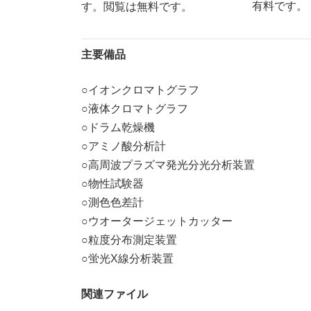
有料です。
す。閲覧は無料です。
主要備品
○イオンクロマトグラフ
○液体クロマトグラフ
○ドラム乾燥機
○アミノ酸分析計
○高周波プラズマ発光分光分析装置
○物性試験器
○測色色差計
○ウオータージェットカッター
○粒度分布測定装置
○蛍光X線分析装置
関連ファイル