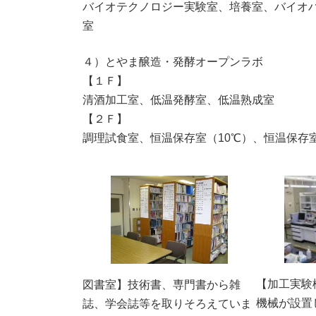
バイオテクノロジー実験室、培養室、バイオ
室
４）とやま醸造・発酵オープンラボ
【１Ｆ】
清酒加工室、低温発酵室、低温熟成室
【２Ｆ】
調理試食室、恒温保存室（10℃）、恒温保存室
【加工実験
図書室】技術書、専門書から雑
機械が設置
誌、学会誌等を取りそろえていま