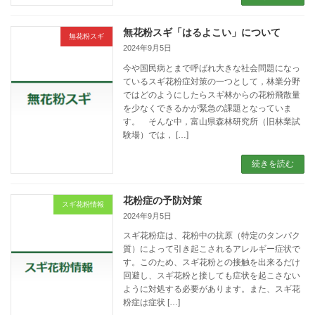
無花粉スギ「はるよこい」について
無花粉スギ
2024年9月5日
今や国民病とまで呼ばれ大きな社会問題になっ
ているスギ花粉症対策の一つとして，林業分野
ではどのようにしたらスギ林からの花粉飛散量
を少なくできるかが緊急の課題となっていま
す。 そんな中，富山県森林研究所（旧林業試
験場）では， […]
続きを読む
花粉症の予防対策
スギ花粉情報
2024年9月5日
スギ花粉症は、花粉中の抗原（特定のタンパク
質）によって引き起こされるアレルギー症状で
す。このため、スギ花粉との接触を出来るだけ
回避し、スギ花粉と接しても症状を起こさない
ように対処する必要があります。また、スギ花
粉症は症状 […]