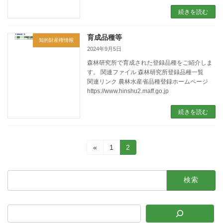
続きを読む
育成品種等
知的財産権情報
2024年9月5日
森林研究所で育成された登録品種をご紹介しま
す。 関連ファイル 森林研究所登録品種一覧
関連リンク 農林水産省品種登録ホームページ
https://www.hinshu2.maff.go.jp
続きを読む
投
固
固
«
1
2
定
定
稿
ペ
ペ
検
ー
ー
の
索:
ジ
ジ
ペ
ー