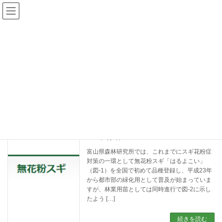
コ
ナ
森林研究所
ン
ビ
テ
ゲ
ン
ー
ツ
シ
研究関連情報
へ
ョ
ス
ン
キ
に
ッ
移
プ
動
HOME
研究関連情報
優良無花粉スギ「立山 森の輝き」につい
無花粉スギ
て
2024年9月5日
富山県森林研究所では、これまでにスギ花粉症
対策の一環として無花粉スギ「はるよこい」
（図-1）を全国で初めて品種登録し、平成23年
から都市部の緑化用として普及が始まっていま
すが、林業用苗としては同時進行で図-2に示し
たよう […]
続きを読む