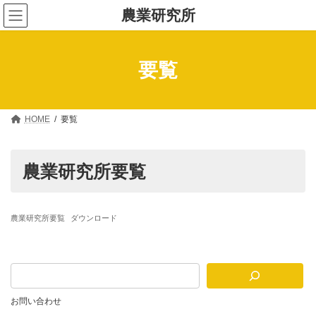
コ
ナ
農業研究所
ン
ビ
テ
ゲ
ン
ー
ツ
シ
要覧
へ
ョ
ス
ン
キ
に
ッ
移
プ
動
HOME
要覧
農業研究所要覧
農業研究所要覧
ダウンロード
お問い合わせ