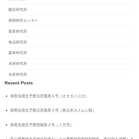
園芸研究所
果樹研究センター
畜産研究所
食品研究所
森林研究所
木材研究所
水産研究所
Recent Posts
病害虫発生予察注意報第４号（オオタバコガ）
病害虫発生予察注意報第３号（斑点米カメムシ類）
病害虫発生予察情報第４号（７月号）
富山県農林水産総合技術センター農業研究所研究報告 第10号を掲載しま