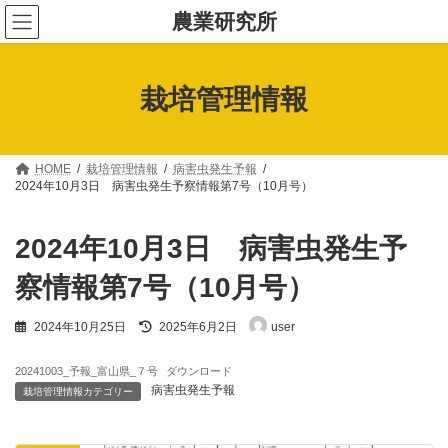
コ
ナ
農業研究所
ン
ビ
テ
ゲ
ン
ー
ツ
シ
栽培管理情報
へ
ョ
ス
ン
キ
に
ッ
移
プ
動
HOME
栽培管理情報
病害虫発生予報
2024年10月3日 病害虫発生予察情報第7号（10月号）
2024年10月3日 病害虫発生予
察情報第7号（10月号）
最
2024年10月25日
2025年6月2日
user
終
更
新
20241003_予報_富山県_７号
ダウンロード
日
病害虫発生予報
栽培管理情報カテゴリー
時
: