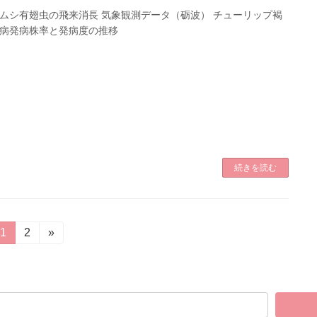
ムシ有翅虫の飛来消長 気象観測データ（砺波） チューリップ褐
病発病株率と発病度の推移
続きを読む
固
1
固
2
»
定
定
ペ
ペ
ー
ー
ジ
ジ