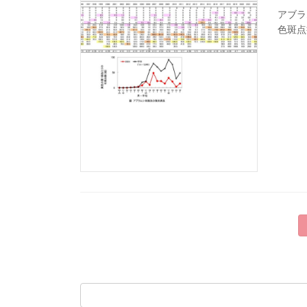
アブラ
色斑点
投
稿
の