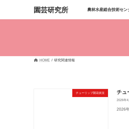
コ
ナ
園芸研究所
ン
ビ
農林水産総合技術セン
テ
ゲ
ン
ー
ツ
シ
へ
ョ
ス
ン
キ
に
ッ
移
プ
動
HOME
研究関連情報
チュ
チューリップ開花状況
2026年
202