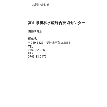
ペ
お問い合わせ
ー
ジ
富山県農林水産総合技術センター
送
園芸研究所
り
所在地
〒939-1327 砺波市五郎丸2886
TEL
0763-32-2259
FAX
0763-33-2476