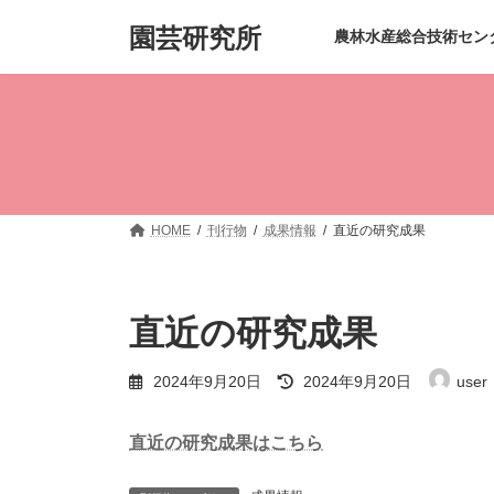
コ
ナ
園芸研究所
ン
ビ
農林水産総合技術セン
テ
ゲ
ン
ー
ツ
シ
へ
ョ
ス
ン
キ
に
ッ
移
プ
動
HOME
刊行物
成果情報
直近の研究成果
直近の研究成果
最
2024年9月20日
2024年9月20日
user
終
更
新
直近の研究成果はこちら
日
時
: