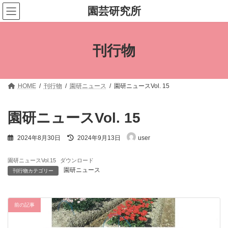
コ
ナ
園芸研究所
ン
ビ
テ
ゲ
ン
ー
ツ
シ
刊行物
へ
ョ
ス
ン
キ
に
ッ
移
プ
動
HOME
刊行物
園研ニュース
園研ニュースVol. 15
園研ニュースVol. 15
最
2024年8月30日
2024年9月13日
user
終
更
新
園研ニュースVol.15
ダウンロード
日
園研ニュース
刊行物カテゴリー
時
:
前の記事