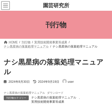
コ
ナ
園芸研究所
ン
ビ
テ
ゲ
ン
ー
ツ
シ
刊行物
へ
ョ
ス
ン
キ
に
ッ
移
プ
動
HOME
刊行物
実用技術開発事業等成果
ナシ黒星病の落葉処理マニュアル
ナシ黒星病の落葉処理マニュアル
ナシ黒星病の落葉処理マニュア
ル
最
2024年8月30日
2024年9月19日
user
終
更
新
ナシ黒星病の落葉処理マニュアル
ダウンロード
日
ナシ黒星病の落葉処理マニュアル
、
刊行物カテゴリー
時
実用技術開発事業等成果
: