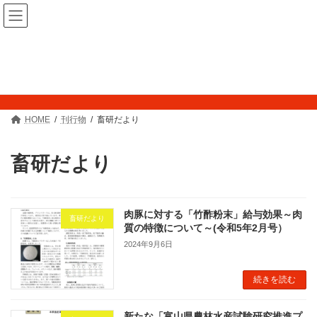
コ
ナ
畜産研究所
ン
ビ
テ
ゲ
ン
ー
ツ
シ
刊行物
へ
ョ
ス
ン
キ
に
ッ
移
プ
動
HOME
刊行物
畜研だより
畜研だより
肉豚に対する「竹酢粉末」給与効果～肉
畜研だより
質の特徴について～(令和5年2月号）
2024年9月6日
続きを読む
新たな「富山県農林水産試験研究推進プ