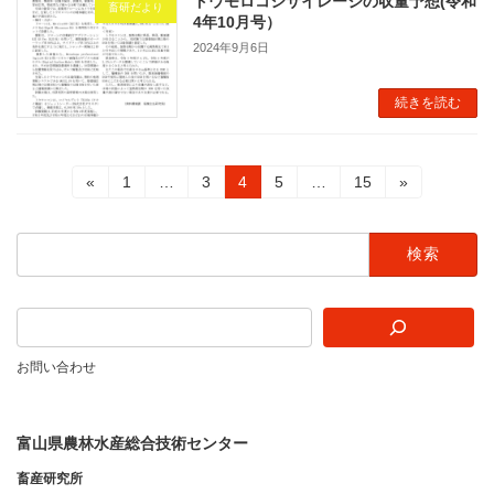
トウモロコシサイレージの収量予想(令和
畜研だより
4年10月号）
2024年9月6日
続きを読む
投
固
固
固
固
固
«
1
…
3
4
5
…
15
»
定
定
定
定
定
稿
ペ
ペ
ペ
ペ
ペ
検
ー
ー
ー
ー
ー
の
索:
ジ
ジ
ジ
ジ
ジ
ペ
ー
ジ
お問い合わせ
送
り
富山県農林水産総合技術センター
畜産研究所