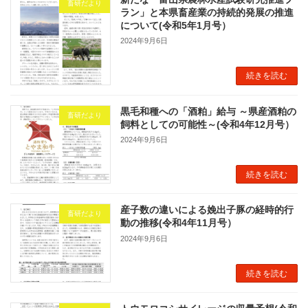
畜研だより
ラン」と本県畜産業の持続的発展の推進
について(令和5年1月号）
2024年9月6日
続きを読む
黒毛和種への「酒粕」給与 ～県産酒粕の
畜研だより
飼料としての可能性～(令和4年12月号）
2024年9月6日
続きを読む
産子数の違いによる娩出子豚の経時的行
畜研だより
動の推移(令和4年11月号）
2024年9月6日
続きを読む