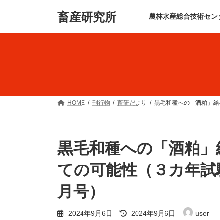
コ
ナ
畜産研究所
ン
ビ
農林水産総合技術セン
テ
ゲ
ン
ー
ツ
シ
へ
ョ
ス
ン
キ
に
ッ
移
プ
動
HOME
刊行物
畜研だより
黒毛和種への「酒粕」給
黒毛和種への「酒粕」
ての可能性（３カ年試
月号）
最
2024年9月6日
2024年9月6日
user
終