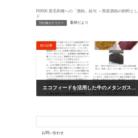
更
新
R0506 黒毛和種への「酒粕」給与 ～県産酒粕の飼料
日
ド
時
畜研だより
刊行物カテゴリー
:
前の記事
エコフィードを活用した牛のメタンガス産生抑制技術の確立 ～環境負荷を軽減し、持続可能な酪農の実現を目指して～（令和5年4月号）
2024年9月6日
お問い合わせ