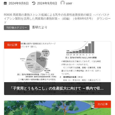
最
2024年9月6日
2024年9月6日
user
終
更
新
R0606 周産期の暑熱ストレス低減による乳牛の生産性改善技術の確立 ～バイパスナ
イアシン製剤を活用した周産期の暑熱対策～（続編）（令和6年6月号）
ダウンロー
日
ド
時
畜研だより
:
刊行物カテゴリー
前の記事
「子実用とうもろこし」の生産拡大に向けて ～県内で収穫量を増やす栽培方法を調査中～（令和6年2月号）
2024年9月6日
次の記事