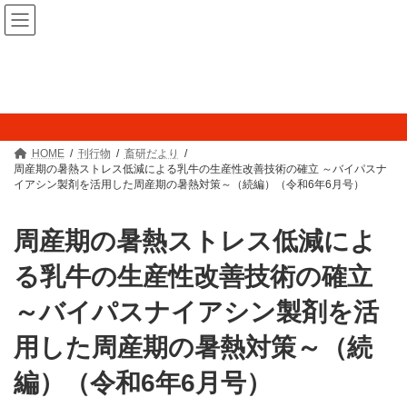
コ
ナ
畜産研究所
ン
ビ
テ
ゲ
ン
ー
ツ
シ
刊行物
へ
ョ
ス
ン
キ
に
ッ
移
プ
動
HOME
刊行物
畜研だより
周産期の暑熱ストレス低減による乳牛の生産性改善技術の確立 ～バイパスナ
イアシン製剤を活用した周産期の暑熱対策～（続編）（令和6年6月号）
周産期の暑熱ストレス低減によ
る乳牛の生産性改善技術の確立
～バイパスナイアシン製剤を活
用した周産期の暑熱対策～（続
編）（令和6年6月号）